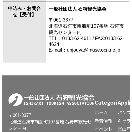
申込み・お問合
一般社団法人 石狩観光協会
せ【受付】
〒061-3377
北海道石狩市親船町107番地 石狩市
観光センター内
TEL：
0133-62-4611
/ FAX:0133-62-
4624
E-mail：
unjouya@muse.ocn.ne.jp
Categori
Appli
ホーム
パンフ
〒061-3377
新着情報
キャラ
北海道石狩市親船町107番地 石狩市観光セ
ンター内
イベント
楽山居