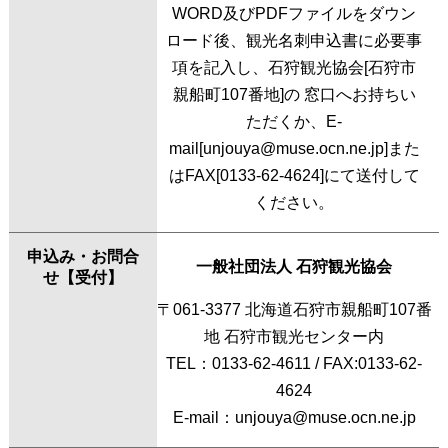
WORD及びPDFファイルをダウン
ロード後、観光名刺申込書に必要事
項を記入し、石狩観光協会[石狩市
親船町107番地]の 窓口へお持ちい
ただくか、E-
mail[
unjouya@muse.ocn.ne.jp
]また
はFAX[0133-62-4624]にて送付して
ください。
申込み・お問合
一般社団法人 石狩観光協会
せ【受付】
〒061-3377 北海道石狩市親船町107番
地 石狩市観光センター内
TEL：
0133-62-4611
/ FAX:0133-62-
4624
E-mail：
unjouya@muse.ocn.ne.jp