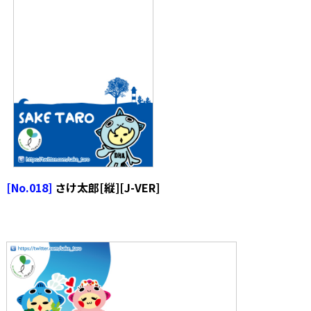
[No.018]
さけ太郎[縦][J-VER]