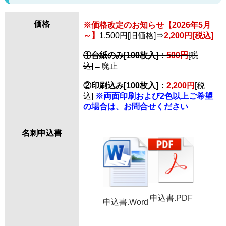
価格
※価格改定のお知らせ【2026年5月
～】
1,500円[旧価格]⇒
2,200円[税込]
①台紙のみ[100枚入]：
500円
[税
込]
←廃止
②印刷込み[100枚入]：
2,200円
[税
込]
※両面印刷および2色以上ご希望
の場合は、お問合せください
名刺申込書
申込書.PDF
申込書.Word