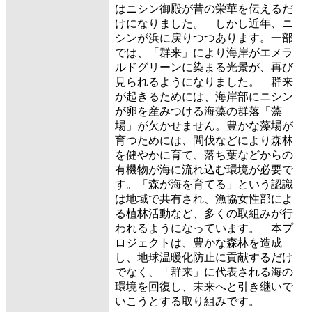
はニシン御殿が昔の栄華を伝えるだ
けになりました。 しかし近年、ニ
シンが浜に戻りつつあります。一部
では、「群来」により海岸がエメラ
ルドグリーンに染まる光景が、再び
見られるようになりました。 群来
が起きるためには、海岸部にニシン
が卵を産みつける海藻の群落「藻
場」が欠かせません。豊かな藻場が
育つためには、間伐などにより森林
を健やかに育て、落ち葉などからの
有機物が海に流れ込む環境が必要で
す。「森が海を育てる」という認識
は地域で共有され、漁協女性部によ
る植林活動など、多くの取組みが行
われるようになっています。 本プ
ロジェクトは、豊かな森林を造成
し、地球温暖化防止に貢献するだけ
でなく、「群来」に代表される海の
環境を回復し、未来へと引き継いで
いこうとする取り組みです。