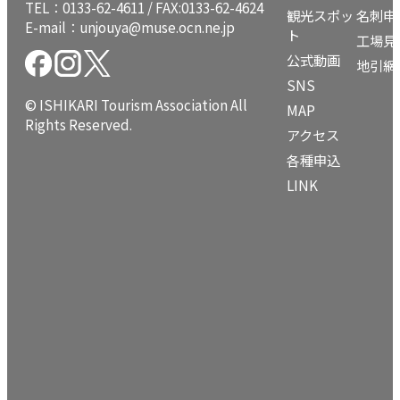
TEL：
0133-62-4611
/ FAX:0133-62-4624
観光スポッ
名刺申
E-mail：
unjouya@muse.ocn.ne.jp
ト
工場見
公式動画
地引網
SNS
© ISHIKARI Tourism Association All
MAP
Rights Reserved.
アクセス
各種申込
LINK