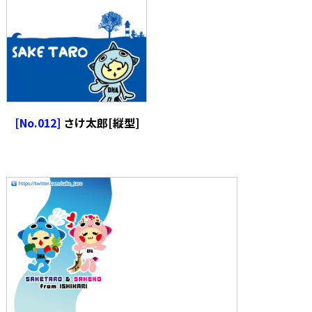
[No.012]
さけ太郎[縦型]