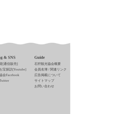
ng & SNS
Guide
貨[通信販売]
石狩観光協会概要
宝探訪[Youtube]
会員名簿
/
関連リンク
会Facebook
広告掲載について
itter
サイトマップ
お問い合わせ