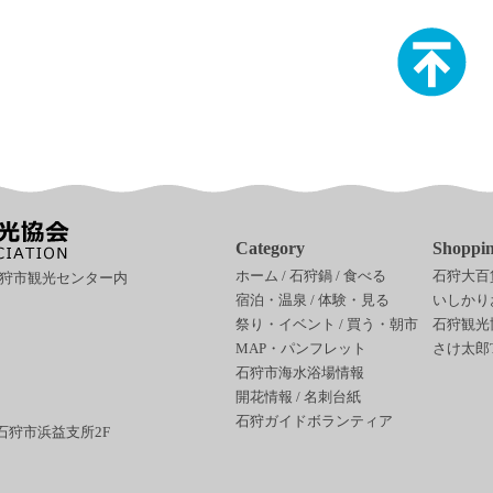
Category
Shoppi
ホーム
/
石狩鍋
/
食べる
石狩大百
石狩市観光センター内
宿泊・温泉
/
体験・見る
いしかりお
祭り・イベント
/
買う・朝市
石狩観光協
MAP・パンフレット
さけ太郎Tw
石狩市海水浴場情報
開花情報
/
名刺台紙
石狩ガイドボランティア
石狩市浜益支所2F