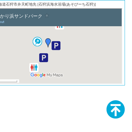
 北海道石狩市弁天町地先 [石狩浜海水浴場(あそびーち石狩)]